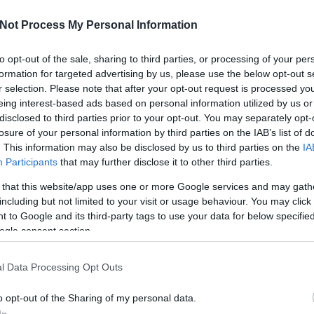
GBAN
Not Process My Personal Information
Új
to opt-out of the sale, sharing to third parties, or processing of your per
K
formation for targeted advertising by us, please use the below opt-out s
z egyetemek a távoktatás látszólag csöndes üzemmódja
r selection. Please note that after your opt-out request is processed y
mányzati politika célkeresztjéből. Az elmúlt hónapok
eing interest-based ads based on personal information utilized by us or
ságai azonban a felsőoktatás és a tudományos kutatás
disclosed to third parties prior to your opt-out. You may separately opt-
es tapasztalatokat hoztak. Itt az idő áttekinteni,…
B
losure of your personal information by third parties on the IAB’s list of
. This information may also be disclosed by us to third parties on the
IA
Po
Participants
that may further disclose it to other third parties.
 that this website/app uses one or more Google services and may gath
including but not limited to your visit or usage behaviour. You may click 
 to Google and its third-party tags to use your data for below specifi
TOVÁBB
ogle consent section.
l Data Processing Opt Outs
komment
CO
Tetszik
0
A
o opt-out of the Sharing of my personal data.