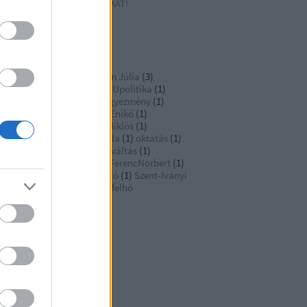
IATALOS, DINAMIKUS POLITIKÁT!
OVID INFÓ
ímkék
ákparlament
(
1
)
Dr.Ábrahám Júlia
(
3
)
Pálinkás József
(
4
)
EU
(
1
)
EUpolitika
(
1
)
őrffy Dóra
(
1
)
Isztambuli Egyezmény
(
1
)
szenszky Géza
(
1
)
Kálovics Enikő
(
1
)
resztény Zoltán
(
2
)
Király Miklós
(
1
)
politika
(
1
)
Lantos Gabriella
(
1
)
oktatás
(
1
)
Horváth Tamás
(
1
)
rendszerváltás
(
1
)
ndszerváltoztatás
(
1
)
SiposFerencNorbert
(
1
)
ós Károly
(
1
)
Szabó S. László
(
1
)
Szent-Iványi
ván
(
3
)
Szerzőink
(
3
)
Címkefelhő
rchívum
21 január
(
4
)
20 december
(
2
)
20 november
(
8
)
20 október
(
3
)
20 augusztus
(
3
)
0 július
(
4
)