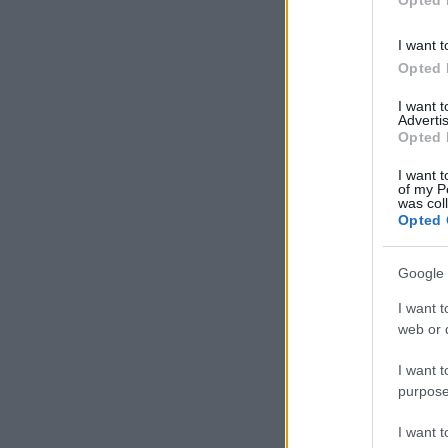
Opted 
I want t
Opted 
I want 
Advertis
Opted 
I want t
of my P
was col
Opted 
Google 
I want t
web or d
I want t
purpose
I want 