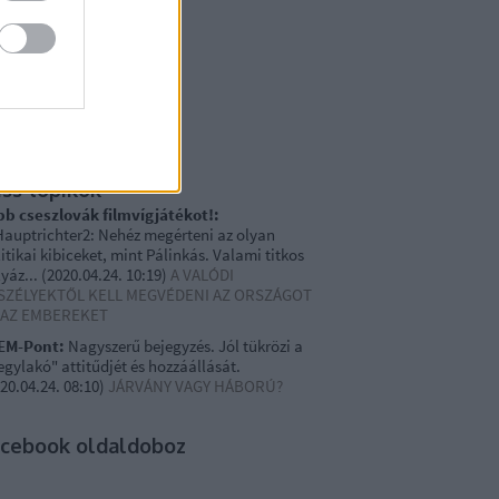
0 június
(
6
)
20 május
(
15
)
0 április
(
3
)
vább
...
gyéb
iss topikok
bb cseszlovák filmvígjátékot!:
auptrichter2: Nehéz megérteni az olyan
itikai kibiceket, mint Pálinkás. Valami titkos
yáz...
(
2020.04.24. 10:19
)
A VALÓDI
SZÉLYEKTŐL KELL MEGVÉDENI AZ ORSZÁGOT
 AZ EMBEREKET
EM-Pont:
Nagyszerű bejegyzés. Jól tükrözi a
gylakó" attitűdjét és hozzáállását.
20.04.24. 08:10
)
JÁRVÁNY VAGY HÁBORÚ?
acebook oldaldoboz