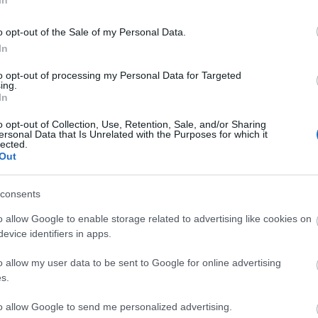
In
F
C
o opt-out of the Sale of my Personal Data.
In
C
to opt-out of processing my Personal Data for Targeted
di
ing.
Dr.
In
Gy
Je
o opt-out of Collection, Use, Retention, Sale, and/or Sharing
Ke
ersonal Data that Is Unrelated with the Purposes for which it
Kül
lected.
P.
Out
re
So
Ist
consents
o allow Google to enable storage related to advertising like cookies on
A
evice identifiers in apps.
20
20
o allow my user data to be sent to Google for online advertising
20
s.
20
20
to allow Google to send me personalized advertising.
202