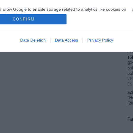
202
20
o allow Google to enable storage related to analytics like cookies on
202
evice identifiers in apps.
To
CONFIRM
o allow Google to enable storage related to functionality of the website
E
Data Deletion
Data Access
Privacy Policy
o allow Google to enable storage related to personalization.
Fr
Tö
o allow Google to enable storage related to security, including
@H
cation functionality and fraud prevention, and other user protection.
pol
pál
VE
ÉS
SZ
"He
(
20
F