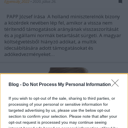
Egyensúly_2022
•
2020. július 26.
PAPP József írása A holland miniszterelnök bizony
a közérdek nevében lép fel, amikor a vissza nem
térítendő támogatások arányának visszaszorítását
és a jogállami normák betartását sürgeti. A magyar
költségvetésből hiányzó adókat, a multik
idecsábítására adott támogatásokat és
adókedvezményeket…
Blog -
Do Not Process My Personal Information
If you wish to opt-out of the sale, sharing to third parties, or
processing of your personal or sensitive information for
targeted advertising by us, please use the below opt-out
section to confirm your selection. Please note that after your
opt-out request is processed you may continue seeing