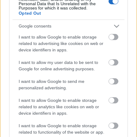
Personal Data that Is Unrelated with the
Purposes for which it was collected.
Opted Out
Google consents
I want to allow Google to enable storage
related to advertising like cookies on web or
device identifiers in apps.
I want to allow my user data to be sent to
Google for online advertising purposes.
NEM ESZIK OLYAN FORRÓN A KÁSÁT
I want to allow Google to send me
Egyensúly_2022
•
2020. július 15.
personalized advertising.
I want to allow Google to enable storage
SZENT-IVÁNYI István írása Első pillantásra nagyon
related to analytics like cookies on web or
kemény lépésre szánta el magát a magyar kormány:
device identifiers in apps.
az EU-költségvetés eddig óvatosan, végső eszközként
emlegetett vétójának elmaradását most szigorú és
I want to allow Google to enable storage
gyakorlatilag teljesíthetetlen feltételekhez kötötte. Ez
related to functionality of the website or app.
azonban csak látszólag van így. Miért is…