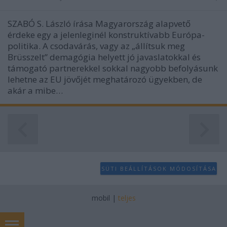
SZABÓ S. László írása Magyarország alapvető
érdeke egy a jelenleginél konstruktívabb Európa-
politika. A csodavárás, vagy az „állítsuk meg
Brüsszelt” demagógia helyett jó javaslatokkal és
támogató partnerekkel sokkal nagyobb befolyásunk
lehetne az EU jövőjét meghatározó ügyekben, de
akár a mibe…
SÜTI BEÁLLÍTÁSOK MÓDOSÍTÁSA
mobil
|
teljes