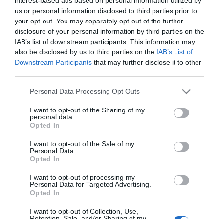
interest-based ads based on personal information utilized by
us or personal information disclosed to third parties prior to
your opt-out. You may separately opt-out of the further
disclosure of your personal information by third parties on the
IAB’s list of downstream participants. This information may
AHOL A GYEREKLÁNYOK SZÜLNEK,
also be disclosed by us to third parties on the
IAB’s List of
OTT NINCS PEDOFÍLIA?
Downstream Participants
that may further disclose it to other
third parties.
Egyensúly_2022
•
2020. július 17.
Please note that this website/app uses one or more Google
Personal Data Processing Opt Outs
services and may gather and store information including but
LANTOS Gabriella írása Epstein és az összes pedofil
not limited to your visit or usage behaviour. You may click to
I want to opt-out of the Sharing of my
számára Magyarország maga a paradicsom. A
personal data.
grant or deny consent to Google and its third-party tags to
törvények szerint itt 12 éves kislányokkal 18 évesek
Opted In
use your data for below specified purposes in below Google
nyugodtan játszadozhatnak. 14 évessel meg már
consent section.
I want to opt-out of the Sale of my
bárki, még András hercegnek sem kellene
Personal Data.
magyarázkodnia, hogy 17 évessel szexelt. Ha pedig
Opted In
valakinek ez…
I want to opt-out of processing my
Personal Data for Targeted Advertising.
Opted In
I want to opt-out of Collection, Use,
Retention, Sale, and/or Sharing of my