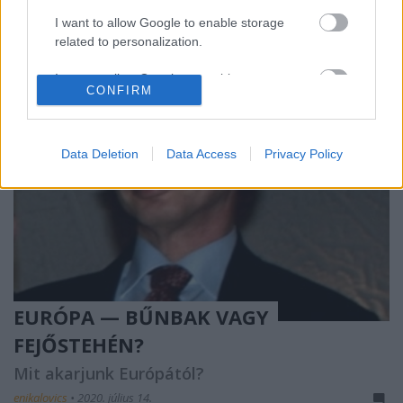
I want to allow Google to enable storage
related to personalization.
I want to allow Google to enable storage
CONFIRM
related to security, including authentication
functionality and fraud prevention, and other
user protection.
Data Deletion
Data Access
Privacy Policy
EURÓPA — BŰNBAK VAGY
FEJŐSTEHÉN?
Mit akarjunk Európától?
enikalovics
•
2020. július 14.