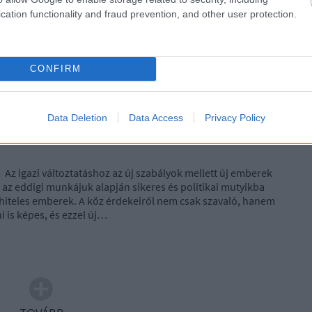
cation functionality and fraud prevention, and other user protection.
komment
Tetszik
0
CONFIRM
Data Deletion
Data Access
Privacy Policy
Az igazi változtatáshoz az új szabályok mellett új emberek
, az eddigi munkájuk alapján sikeres és politikai mutyikba
 hiteles emberek. A köz érdekeiről nem csak szavaló, hanem
i is képes, és ezzel új…