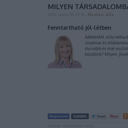
MILYEN TÁRSADALOMBA
2020. május 30. 07:36
-
Ábrahám Júlia
Fenntartható jól-létben
ÁBRAHÁM Júlia Néha érd
Unalmas és kilátástala
durvább és már eszünkb
küzdünk? Milyen jövő
Címkék:
Dr.Ábrahám Júlia