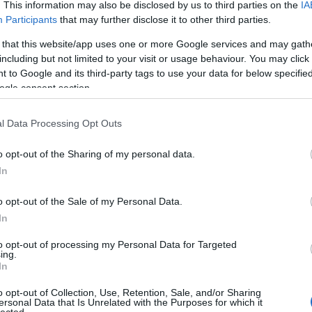
. This information may also be disclosed by us to third parties on the
IA
komment
Tetszik
0
Participants
that may further disclose it to other third parties.
 that this website/app uses one or more Google services and may gath
including but not limited to your visit or usage behaviour. You may click 
 to Google and its third-party tags to use your data for below specifi
ogle consent section.
l Data Processing Opt Outs
szabadfoglalkozású külpolitikai elemző és szakértő vagyok,
ől írok cikkeket és elemzéseket, tartok előadásokat, részt
o opt-out of the Sharing of my personal data.
, TV és rádió adásokban is szerepelek olykor és időnként
In
vott előadóként előfordulok. Három…
o opt-out of the Sale of my Personal Data.
In
to opt-out of processing my Personal Data for Targeted
ing.
In
TOVÁBB
o opt-out of Collection, Use, Retention, Sale, and/or Sharing
ersonal Data that Is Unrelated with the Purposes for which it
lected.