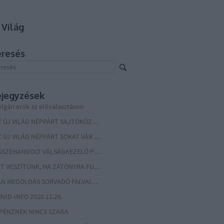
 Világ
eresés
ejegyzések
lgári erők az előválasztáson
AZ ÚJ VILÁG NÉPPÁRT SAJTÓKÖZLEMÉNYE
AZ ÚJ VILÁG NÉPPÁRT SOKAT VÁR BIDEN ELNÖKSÉGÉTŐL
ÖSSZEHANGOLT VÁLSÁGKEZELŐ PROGRAM KELL! MOST!
MIT VESZÍTÜNK, HA ZÁTONYRA FUTNAK A TÁRGYALÁSOK AZ EURÓPAI UNIÓ KÖVETKEZŐ KÖLTSÉGVETÉSÉRŐL?
VAN MEGOLDÁS SORVADÓ FALVAINK MEGMENTÉSÉRE
VID-INFO 2020.11.26.
 PÉNZNEK NINCS SZAGA