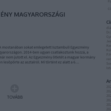
F
C
MÉNY MAGYARORSZÁGI
C
di
Dr.
Gy
Je
Ke
A mostanában sokat emlegetett Isztambuli Egyezmény
Kül
agyarországon. 2014-ben ugyan csatlakoztunk hozzá, a
P.
már nem jutott el. Az Egyezmény ötletét a magyar kormány
re
n lesöpörte az asztalról. Mi történt ez alatt a 6…
So
Ist
A
20
20
20
TOVÁBB
20
20
202