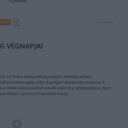
TOVÁBB
komment
Tetszik
0
G VÉGNAPJAI
sa Az önkormányzatiság polgári, demokratikus,
ndszerváltás egyik célja. A polgári átalakulás motorja. A
 a vidéki városok ellen a kulturális ipar államosítása. Nem
szerváltást, nem ezért verettük össze…