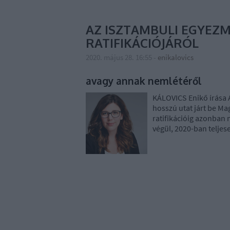
AZ ISZTAMBULI EGYEZ
RATIFIKÁCIÓJÁRÓL
2020. május 28. 16:55
-
enikalovics
avagy annak nemlétéről
KÁLOVICS Enikő írása 
hosszú utat járt be M
ratifikációig azonban 
végül, 2020-ban teljese