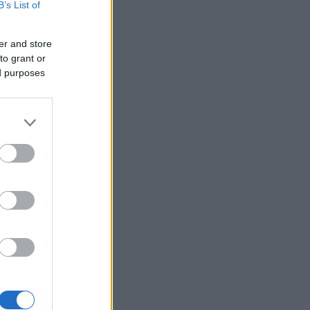
B’s List of
er and store
to grant or
ed purposes