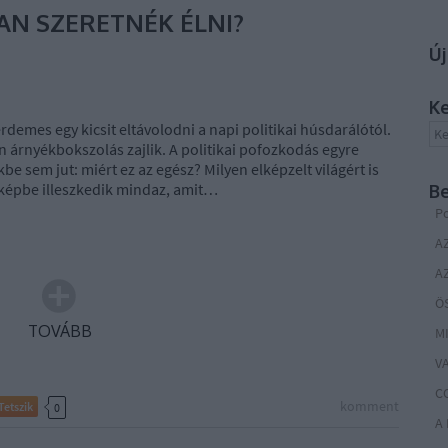
N SZERETNÉK ÉLNI?
Új
K
emes egy kicsit eltávolodni a napi politikai húsdarálótól.
n árnyékbokszolás zajlik. A politikai pofozkodás egyre
e sem jut: miért ez az egész? Milyen elképzelt világért is
képbe illeszkedik mindaz, amit…
B
Po
TOVÁBB
CO
komment
Tetszik
0
A