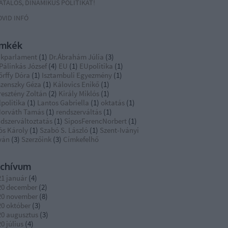
IATALOS, DINAMIKUS POLITIKÁT!
OVID INFÓ
ímkék
ákparlament
(
1
)
Dr.Ábrahám Júlia
(
3
)
Pálinkás József
(
4
)
EU
(
1
)
EUpolitika
(
1
)
őrffy Dóra
(
1
)
Isztambuli Egyezmény
(
1
)
szenszky Géza
(
1
)
Kálovics Enikő
(
1
)
resztény Zoltán
(
2
)
Király Miklós
(
1
)
politika
(
1
)
Lantos Gabriella
(
1
)
oktatás
(
1
)
Horváth Tamás
(
1
)
rendszerváltás
(
1
)
ndszerváltoztatás
(
1
)
SiposFerencNorbert
(
1
)
ós Károly
(
1
)
Szabó S. László
(
1
)
Szent-Iványi
ván
(
3
)
Szerzőink
(
3
)
Címkefelhő
rchívum
21 január
(
4
)
20 december
(
2
)
20 november
(
8
)
20 október
(
3
)
20 augusztus
(
3
)
0 július
(
4
)