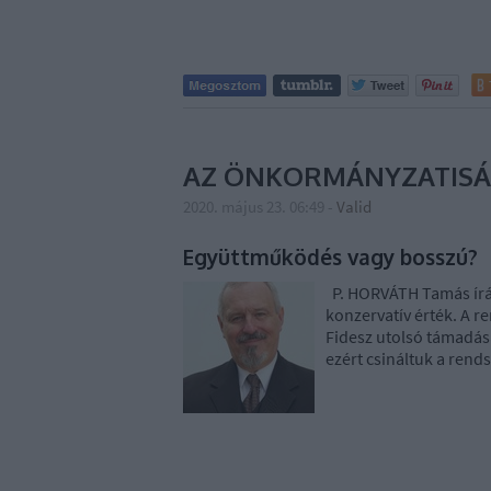
AZ ÖNKORMÁNYZATISÁ
2020. május 23. 06:49
-
Valid
Együttműködés vagy bosszú?
P. HORVÁTH Tamás írá
konzervatív érték. A re
Fidesz utolsó támadása
ezért csináltuk a rend