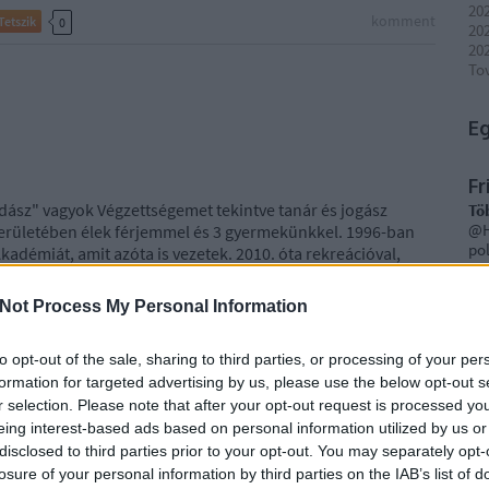
202
komment
Tetszik
0
20
202
To
E
Fr
dász" vagyok Végzettségemet tekintve tanár és jogász
Tö
@H
 kerületében élek férjemmel és 3 gyermekünkkel. 1996-ban
pol
kadémiát, amit azóta is vezetek. 2010. óta rekreációval,
pál
 kurzusokat tartok az ELTE…
VE
Not Process My Personal Information
ÉS
SZ
"He
to opt-out of the sale, sharing to third parties, or processing of your per
(
20
formation for targeted advertising by us, please use the below opt-out s
r selection. Please note that after your opt-out request is processed y
eing interest-based ads based on personal information utilized by us or
TOVÁBB
F
disclosed to third parties prior to your opt-out. You may separately opt-
losure of your personal information by third parties on the IAB’s list of