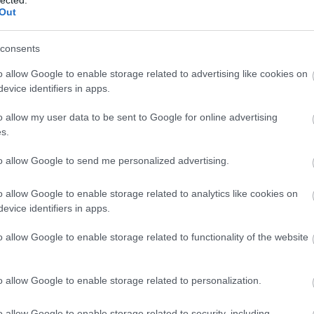
Out
komment
Tetszik
0
consents
o allow Google to enable storage related to advertising like cookies on
SZTOS ÍGÉRETEK?
evice identifiers in apps.
o allow my user data to be sent to Google for online advertising
s.
r írása A 2010. májusában megfogalmazott magasztos
to allow Google to send me personalized advertising.
ártam, hogy társadalmi konszolidáció és egy
szak következik, melynek eredményeképpen társadalmi
o allow Google to enable storage related to analytics like cookies on
sú szabadságban és egymást tisztelő egyetértésben
evice identifiers in apps.
o allow Google to enable storage related to functionality of the website
o allow Google to enable storage related to personalization.
TOVÁBB
o allow Google to enable storage related to security, including