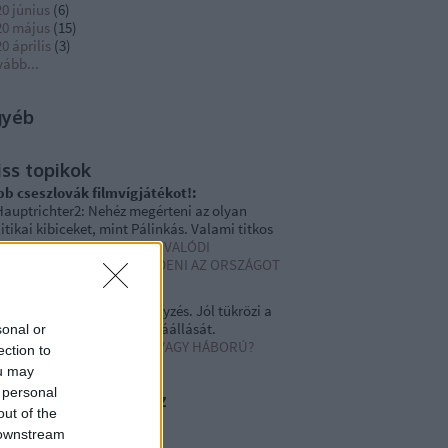
0 június
(
6
)
20 május
(
15
)
0 április
(
3
)
vább
...
gyéb
iss topikok
bb cseszlovák filmvígjátékot!:
auptrichter2: Nehéz megérteni az olyan
itikai kibiceket, mint Pálinkás. Valami titkos
yáz...
(
2020.04.24. 10:19
)
A VALÓDI
SZÉLYEKTŐL KELL MEGVÉDENI AZ ORSZÁGOT
 AZ EMBEREKET
EM-Pont:
Nagyszerű bejegyzés. Jól tükrözi a
gylakó" attitűdjét és hozzáállását.
sonal or
20.04.24. 08:10
)
JÁRVÁNY VAGY HÁBORÚ?
ection to
ou may
 personal
acebook oldaldoboz
out of the
 downstream