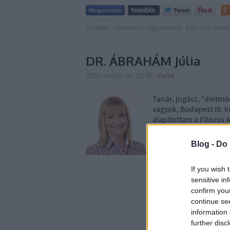
Címkék:
Isztambuli Egyezmény
Kálovics Enikő
DR. ÁBRAHÁM Júlia
2020. május 28. 10:45
-
Valid
Tanár, jogász, "életmó
vagyok, Budapest III.
alapítottam a Fitness A
életmóddal foglalkozó
Blog -
Do 
If you wish 
sensitive in
confirm you
continue se
information 
further disc