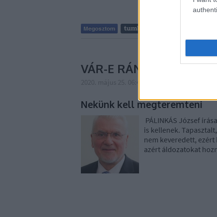
authenti
VÁR-E RÁNK ÚJ VILÁG?
2020. május 25. 06:47
-
Egyensúly_2022
Nekünk kell megteremteni
PÁLINKÁS József írása 
is kellenek. Tapasztalt
nem keveredett, ezért
azért áldozatokat hozn