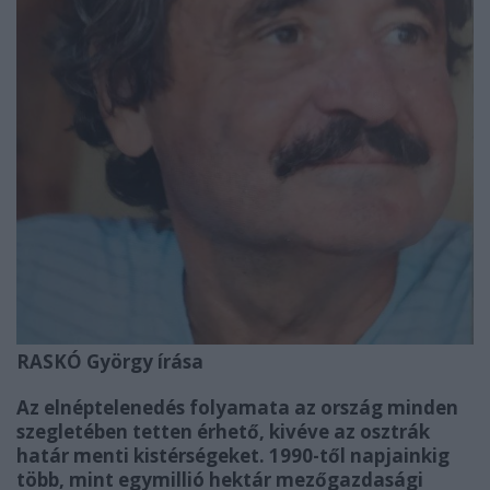
RASKÓ György írása
Az elnéptelenedés folyamata az ország minden
szegletében tetten érhető, kivéve az osztrák
határ menti kistérségeket. 1990-től napjainkig
több, mint egymillió hektár mezőgazdasági