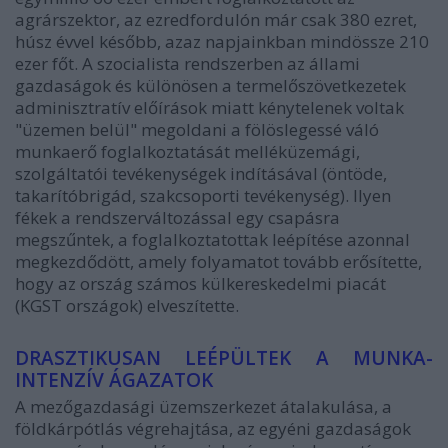
agrárszektor, az ezredfordulón már csak 380 ezret,
húsz évvel később, azaz napjainkban mindössze 210
ezer főt. A szocialista rendszerben az állami
gazdaságok és különösen a termelőszövetkezetek
adminisztratív előírások miatt kénytelenek voltak
"üzemen belül" megoldani a fölöslegessé váló
munkaerő foglalkoztatását melléküzemági,
szolgáltatói tevékenységek indításával (öntöde,
takarítóbrigád, szakcsoporti tevékenység). Ilyen
fékek a rendszerváltozással egy csapásra
megszűntek, a foglalkoztatottak leépítése azonnal
megkezdődött, amely folyamatot tovább erősítette,
hogy az ország számos külkereskedelmi piacát
(KGST országok) elveszítette.
DRASZTIKUSAN LEÉPÜLTEK A MUNKA-
INTENZÍV ÁGAZATOK
A mezőgazdasági üzemszerkezet átalakulása, a
földkárpótlás végrehajtása, az egyéni gazdaságok