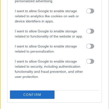
personalized advertising.
megállítására, ami előfeltétele az elnéptelenedés
megállításának.
I want to allow Google to enable storage
related to analytics like cookies on web or
Mi lehet a megoldás? Mi a teendő ahhoz, hogy az
device identifiers in apps.
elsorvadás folyamatát megállítsuk, majd kedvező
irányba fordítsuk?
I want to allow Google to enable storage
related to functionality of the website or app.
Véleményem szerint a megoldás kulcsa a település
gazdasági infrastruktúrájának fejlesztése, illetve
I want to allow Google to enable storage
rehabilitációja. Ezekben a falvakban mindenekelőtt
related to personalization.
a szocialista gazdaság- és társadalomfilozófiára
hajazó településszerkezet átalakítására van szükség
I want to allow Google to enable storage
a gazdasági életképesség visszaszerzése céljából.
related to security, including authentication
Közismert, hogy a szocializmus kezdeti éveiben a
functionality and fraud prevention, and other
nagyüzemi agrártermelés feltétel-rendszerének
user protection.
kialakítása okán sorra számolták fel a tanyákat,
vonták össze a táblákat s az ott élő
parasztcsaládokat a közeli falvakba, kisvárosokba
CONFIRM
kényszerítették. A falvakban egymás után épültek a
szabványosított kockaházak, melyekhez jellemzően
200-300 négyszögöles telkek tartoztak, amelyen az