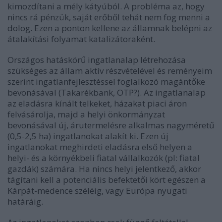
kimozdítani a mély kátyúból. A probléma az, hogy
nincs rá pénzük, saját erőből tehát nem fog menni a
dolog. Ezen a ponton kellene az államnak belépni az
átalakítási folyamat katalizátoraként.
Országos hatáskörű ingatlanalap létrehozása
szükséges az állam aktív részvételével és reményeim
szerint ingatlanfejlesztéssel foglalkozó magántőke
bevonásával (Takarékbank, OTP?). Az ingatlanalap
az eladásra kínált telkeket, házakat piaci áron
felvásárolja, majd a helyi önkormányzat
bevonásával új, árutermelésre alkalmas nagyméretű
(0,5-2,5 ha) ingatlanokat alakít ki. Ezen új
ingatlanokat meghirdeti eladásra első helyen a
helyi- és a környékbeli fiatal vállalkozók (pl: fiatal
gazdák) számára. Ha nincs helyi jelentkező, akkor
tágítani kell a potenciális befektetői kört egészen a
Kárpát-medence széléig, vagy Európa nyugati
határáig.