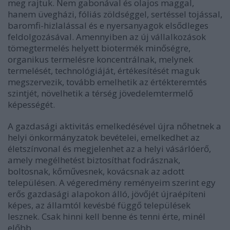
meg rajtuk. Nem gabonával és olajos maggal,
hanem üvegházi, fóliás zöldséggel, sertéssel tojással,
baromfi-hizlalással és e nyersanyagok elsődleges
feldolgozásával. Amennyiben az új vállalkozások
tömegtermelés helyett biotermék minőségre,
organikus termelésre koncentrálnak, melynek
termelését, technológiáját, értékesítését maguk
megszervezik, tovább emelhetik az értékteremtés
szintjét, növelhetik a térség jövedelemtermelő
képességét.
A gazdasági aktivitás emelkedésével újra nőhetnek a
helyi önkormányzatok bevételei, emelkedhet az
életszínvonal és megjelenhet az a helyi vásárlóerő,
amely megélhetést biztosíthat fodrásznak,
boltosnak, kőművesnek, kovácsnak az adott
településen. A végeredmény reményeim szerint egy
erős gazdasági alapokon álló, jövőjét újraépíteni
képes, az államtól kevésbé függő települések
lesznek. Csak hinni kell benne és tenni érte, minél
előbb.