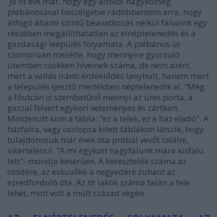
Jó öt éve már, hogy egy alföldi nagyközség
plébánosával beszélgetve rádöbbentem arra, hogy
átfogó állami szintű beavatkozás nélkül falvaink egy
részében megállíthatatlan az elnéptelenedés és a
gazdasági leépülés folyamata. A plébános úr
szomorúan mesélte, hogy mennyire gyorsuló
ütemben csökken híveinek száma, de nem azért,
mert a vallás iránti érdeklődés lanyhult, hanem mert
a település ijesztő mértékben néptelenedik el. "Még
a főutcán is szembetűnő mennyi az üres porta, a
gazzal felvert egykori veteményes és zártkert.
Mindenütt kinn a tábla: "ez a telek, ez a ház eladó". A
házfalra, vagy oszlopra kitett táblákon látszik, hogy
tulajdonosuk már évek óta próbál vevőt találni,
sikertelenül. "A mi egykori nagyfalunk mára kisfalu
lett"- mondja keserűen. A keresztelők száma az
ötödére, az esküvőké a negyedére zuhant az
ezredforduló óta. Az itt lakók száma talán a fele
lehet, mint volt a múlt század végén.