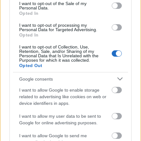
consent section.
I want to opt-out of the Sale of my
történő elvándorlási folyamatot. A keresetek a
Personal Data.
fővárosban, a közép- és nyugat-dunántúli régióban
Opted In
sokkal gyorsabban nőttek, mint Kelet-
I want to opt-out of processing my
Magyarországon. A keresetek szóródása 2000-ben
Personal Data for Targeted Advertising.
2:1 volt Nyugat-Dunántúl javára 2018-ban már 3:1 a
Opted In
keleti megyékkel szemben. Azaz a szegény régiók
tovább szegényedtek, a relatíve tehetős térségek
I want to opt-out of Collection, Use,
Retention, Sale, and/or Sharing of my
tovább gazdagodtak, az életszínvonal-olló még
Personal Data that Is Unrelated with the
Purposes for which it was collected.
inkább tágult. A nemzeti költségvetésből eddig sem
Opted Out
volt pénz az elmaradott térségek felzárkóztatására,
az e célra szolgáló uniós forrásokat meg
Google consents
elképesztően rosszul hasznosítottuk.
I want to allow Google to enable storage
A továbbiakban csak azzal a problémakörrel
related to advertising like cookies on web or
foglalkozom, ami a falvak elnéptelenedésével
device identifiers in apps.
kapcsolatban az agráriumra tartozik. Jelenleg
megközelítően 600 olyan falusi település van az
I want to allow my user data to be sent to
országban, amelynél a teljes sorvadás jelei láthatók,
Google for online advertising purposes.
és amelyek kormányzati beavatkozás nélkül biztos,
I want to allow Google to send me
hogy nincs reális esély a gazdasági leépülés