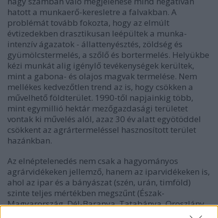
nagy számban való megjelenése mind negatívan
hatott a munkaerő-keresletre a falvakban. A
problémát tovább fokozta, hogy az elmúlt
évtizedekben drasztikusan leépültek a munka-
intenzív ágazatok - állattenyésztés, zöldség és
gyümölcstermelés, a szőlő és bortermelés. Helyükbe
kézi munkát alig igénylő tevékenységek kerültek,
mint a gabona- és olajos magvak termelése. Nem
mellékes kedvezőtlen trend az is, hogy csökken a
művelhető földterület. 1990-től napjainkig több,
mint egymillió hektár mezőgazdasági területet
vontak ki művelés alól, azaz 30 év alatt egyötöddel
csökkent az agrártermeléssel hasznosított terület
hazánkban.
Az elnéptelenedés nem csak a hagyományos
agrárvidékeken jellemző, hanem az iparvidékeken is,
ahol az ipar és a bányászat (szén, urán, timföld)
szinte teljes mértékben megszűnt (Észak-
Magyarország, Dél-Baranya, Tatabánya, Oroszlány
környéke, Közép-Bakony, stb.) Sajnálatos módon e