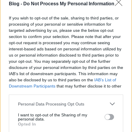
depresszív térségekben minden kormányzati
Blog -
Do Not Process My Personal Information
szándék ellenére felzárkóztatás helyett a növekvő
gazdasági lemaradás a jellemző. Ez totális
If you wish to opt-out of the sale, sharing to third parties, or
kudarcnak nevezhető, pláne, ha a statisztikai adatok
processing of your personal or sensitive information for
tükrében vizsgáljuk a történéseket. Az unióba
targeted advertising by us, please use the below opt-out
történő belépésünk óta sem sikerült érdemben
section to confirm your selection. Please note that after your
felhozni elmaradott térségeinket, noha ehhez
opt-out request is processed you may continue seeing
bőséges uniós források álltak rendelkezésre! Az egy
interest-based ads based on personal information utilized by
us or personal information disclosed to third parties prior to
főre jutó GDP Magyarországon 54%-kal nőtt 2004-
your opt-out. You may separately opt-out of the further
2018 között, de miközben a Nyugat-Dunántúlon és
disclosure of your personal information by third parties on the
Közép-Magyarországon 80%-ot meghaladó
IAB’s list of downstream participants. This information may
mértékben, addig Észak- és Dél-Alföldön, valamint a
also be disclosed by us to third parties on the
IAB’s List of
Dél-Dunántúlon 5-10%-kal csökkent a teljesítmény. A
Downstream Participants
that may further disclose it to other
győri Audi -Hungária Zrt. egymaga nagyobb értéket
third parties.
állít elő, mint Dél-Alföld egésze.
Please note that this website/app uses one or more Google
Personal Data Processing Opt Outs
services and may gather and store information including but
AZ ÉLETSZÍNVONAL-OLLÓ MÉG INKÁBB
not limited to your visit or usage behaviour. You may click to
I want to opt-out of the Sharing of my
TÁGULT
personal data.
grant or deny consent to Google and its third-party tags to
Az ország észak-keleti, és dél-keleti régióinak gyenge
Opted In
use your data for below specified purposes in below Google
gazdasági aktivitása is erősítette a keletről nyugatra