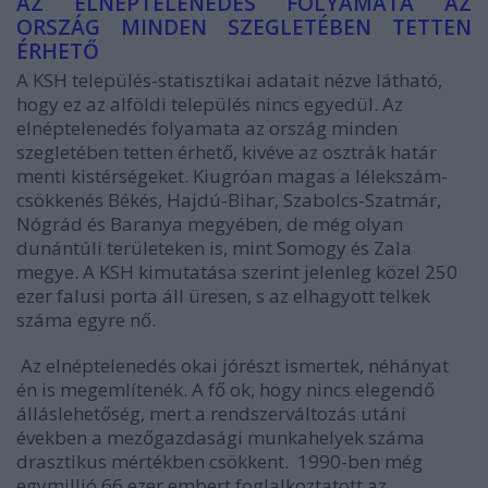
AZ ELNÉPTELENEDÉS FOLYAMATA AZ
ORSZÁG MINDEN SZEGLETÉBEN TETTEN
ÉRHETŐ
A KSH település-statisztikai adatait nézve látható,
hogy ez az alföldi település nincs egyedül. Az
elnéptelenedés folyamata az ország minden
szegletében tetten érhető, kivéve az osztrák határ
menti kistérségeket. Kiugróan magas a lélekszám-
csökkenés Békés, Hajdú-Bihar, Szabolcs-Szatmár,
Nógrád és Baranya megyében, de még olyan
dunántúli területeken is, mint Somogy és Zala
megye. A KSH kimutatása szerint jelenleg közel 250
ezer falusi porta áll üresen, s az elhagyott telkek
száma egyre nő.
Az elnéptelenedés okai jórészt ismertek, néhányat
én is megemlítenék. A fő ok, hogy nincs elegendő
álláslehetőség, mert a rendszerváltozás utáni
években a mezőgazdasági munkahelyek száma
drasztikus mértékben csökkent. 1990-ben még
egymillió 66 ezer embert foglalkoztatott az