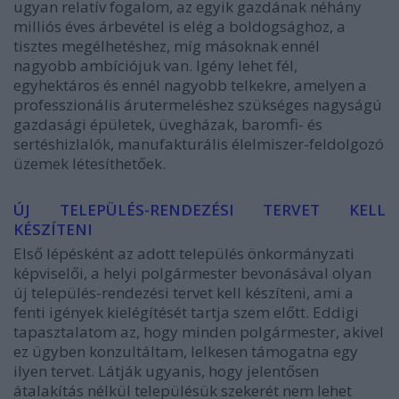
ugyan relatív fogalom, az egyik gazdának néhány
milliós éves árbevétel is elég a boldogsághoz, a
tisztes megélhetéshez, míg másoknak ennél
nagyobb ambíciójuk van. Igény lehet fél,
egyhektáros és ennél nagyobb telkekre, amelyen a
professzionális árutermeléshez szükséges nagyságú
gazdasági épületek, üvegházak, baromfi- és
sertéshizlalók, manufakturális élelmiszer-feldolgozó
üzemek létesíthetőek.
ÚJ TELEPÜLÉS-RENDEZÉSI TERVET KELL
KÉSZÍTENI
Első lépésként az adott település önkormányzati
képviselői, a helyi polgármester bevonásával olyan
új település-rendezési tervet kell készíteni, ami a
fenti igények kielégítését tartja szem előtt. Eddigi
tapasztalatom az, hogy minden polgármester, akivel
ez ügyben konzultáltam, lelkesen támogatna egy
ilyen tervet. Látják ugyanis, hogy jelentősen
átalakítás nélkül településük szekerét nem lehet