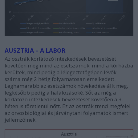
AUSZTRIA – A LABOR
Az osztrák korlátozó intézkedések bevezetését
követően még mind az esetszámok, mind a kórházba
kerültek, mind pedig a lélegeztetőgépen lévők
száma még 2 hétig folyamatosan emelkedett.
Leghamarabb az esetszámok növekedése állt meg,
legkésőbb pedig a halálozásoké. Sőt az még a
korlátozó intézkedések bevezetését követően a 3.
héten is töretlenül nőtt. Ez az osztrák trend megfelel
az orvosbiológiai és járványtani folyamatok ismert
jellemzőinek.