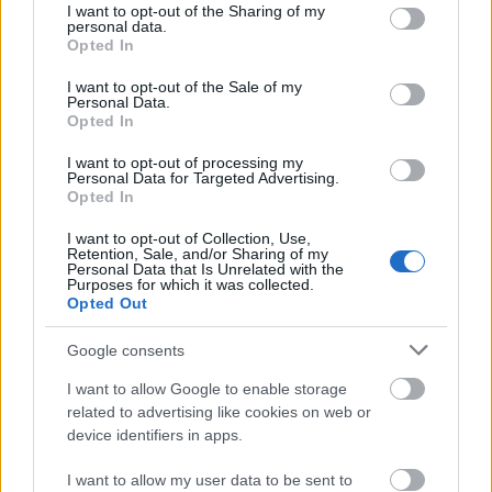
vettek fel, és a kihasználtságuk még ma is alacsony.
not limited to your visit or usage behaviour. You may click to
I want to opt-out of the Sharing of my
personal data.
grant or deny consent to Google and its third-party tags to
Opted In
use your data for below specified purposes in below Google
consent section.
I want to opt-out of the Sale of my
Personal Data.
Opted In
I want to opt-out of processing my
Personal Data for Targeted Advertising.
Opted In
I want to opt-out of Collection, Use,
Retention, Sale, and/or Sharing of my
Personal Data that Is Unrelated with the
Purposes for which it was collected.
Opted Out
Google consents
I want to allow Google to enable storage
related to advertising like cookies on web or
device identifiers in apps.
A LÉLEGEZTETŐGÉPEN LÉVŐK TRENDJE
I want to allow my user data to be sent to
A lélegeztetőgépen lévők száma 14 nap alatt 183-