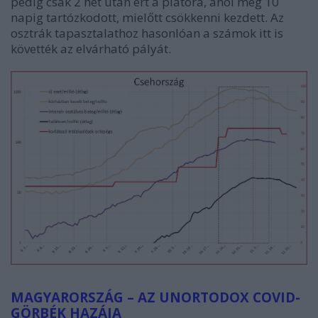
pedig csak 2 hét után ért a platóra, ahol még 10
napig tartózkodott, mielőtt csökkenni kezdett. Az
osztrák tapasztalathoz hasonlóan a számok itt is
követték az elvárható pályát.
MAGYARORSZÁG – AZ UNORTODOX COVID-
GÖRBÉK HAZÁJA