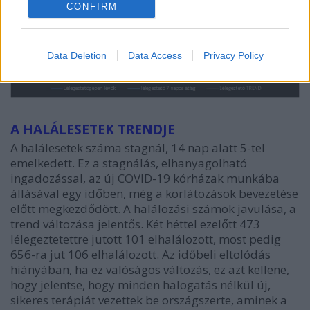
CONFIRM
Data Deletion
Data Access
Privacy Policy
A HALÁLESETEK TRENDJE
A halálesetek száma stagnál, 14 nap alatt 5-tel
emelkedett. Ez a stagnálás, elhanyagolható
ingadozással, az új COVID-19 kórházak munkába
állásával egy időben, még a korlátozások bevezetése
előtt megkezdődött. A halálozási számok javulása, a
trend változása jelentős. Két héttel ezelőtt 473
lélegeztetettre jutott 101 elhalálozott, most pedig
656-ra jut 106 elhalálozott. Az időbeli eltolódás
hiányában, ha ez valóságos változás, ez azt kellene,
hogy jelentse, hogy minden halogatás nélkül új,
sikeres terápiát vezettek be országszerte, aminek a