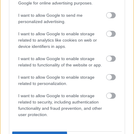
Google for online advertising purposes.
mal nőtt, azaz napi 11-gyel. Ez a trend egy hétig még
követte a trendvonalat, azt követően ez is
I want to allow Google to send me
ellaposodott. Ez akár összefüggésben lehet az elektív
personalized advertising.
műtétek két héttel korábbi leállításával. Ennek
hatására vélhetően erősítést kaphatott az „első
I want to allow Google to enable storage
vonal”, nagyobb számban tudtak szakképzett, akut
related to analytics like cookies on web or
ellátásban jártas orvosok és ápolónők részt venni a
device identifiers in apps.
munkában és ez javíthatta az ellátás minőségét,
esetleg ez csökkenthette a lélegeztetőgépre kerülők
I want to allow Google to enable storage
számát. Sajnos ezt alátámasztó, átlátható adatunk
related to functionality of the website or app.
nincs.
I want to allow Google to enable storage
related to personalization.
I want to allow Google to enable storage
related to security, including authentication
functionality and fraud prevention, and other
user protection.