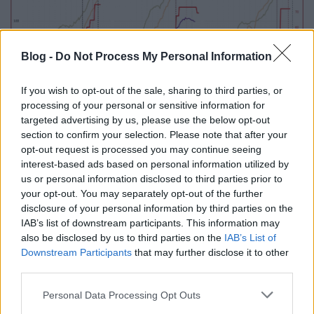
Blog -
Do Not Process My Personal Information
If you wish to opt-out of the sale, sharing to third parties, or
processing of your personal or sensitive information for
targeted advertising by us, please use the below opt-out
section to confirm your selection. Please note that after your
opt-out request is processed you may continue seeing
interest-based ads based on personal information utilized by
MAGYARORSZÁG - A KÓRHÁZBAN LÉVŐK
us or personal information disclosed to third parties prior to
KÉT HETI TRENDJE
your opt-out. You may separately opt-out of the further
A kórházban lévők száma 14 nap alatt 1366-tal nőtt,
disclosure of your personal information by third parties on the
tehát kb. napi 100-zal. A trendvonaltól már a
IAB’s list of downstream participants. This information may
korlátozó intézkedéseket megelőzően, november 10-
also be disclosed by us to third parties on the
IAB’s List of
én letért. Körülbelül akkor, amikor az újabb 30
Downstream Participants
that may further disclose it to other
third parties.
darab harmadik körös COVID-19 kórház is megnyílt.
Ezen adatok alapján arra lehet következtetni, hogy
Please note that this website/app uses one or more Google
Personal Data Processing Opt Outs
ezekbe az új COVID-19 kórházakba napi 3-4 beteget
services and may gather and store information including but