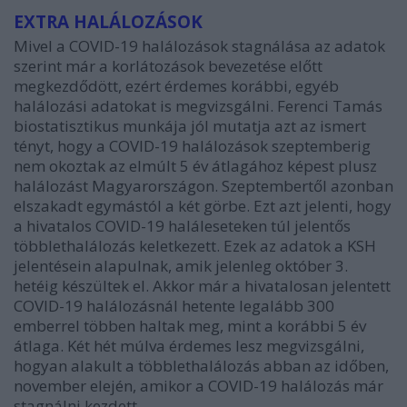
EXTRA HALÁLOZÁSOK
Mivel a COVID-19 halálozások stagnálása az adatok
szerint már a korlátozások bevezetése előtt
megkezdődött, ezért érdemes korábbi, egyéb
halálozási adatokat is megvizsgálni. Ferenci Tamás
biostatisztikus munkája jól mutatja azt az ismert
tényt, hogy a COVID-19 halálozások szeptemberig
nem okoztak az elmúlt 5 év átlagához képest plusz
halálozást Magyarországon. Szeptembertől azonban
elszakadt egymástól a két görbe. Ezt azt jelenti, hogy
a hivatalos COVID-19 haláleseteken túl jelentős
többlethalálozás keletkezett. Ezek az adatok a KSH
jelentésein alapulnak, amik jelenleg október 3.
hetéig készültek el. Akkor már a hivatalosan jelentett
COVID-19 halálozásnál hetente legalább 300
emberrel többen haltak meg, mint a korábbi 5 év
átlaga. Két hét múlva érdemes lesz megvizsgálni,
hogyan alakult a többlethalálozás abban az időben,
november elején, amikor a COVID-19 halálozás már
stagnálni kezdett.