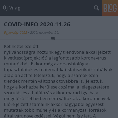
Új Világ
COVID-INFO 2020.11.26.
Egyensúly_2022
•
2020. november 26.
Két héttel ezelőtt
nyilvánosságra hoztunk egy trendvonalakkal jelzett
kivetítést (projekciót) a legfontosabb koronavírus
mutatókból. Ekkor még az orvosbiológiai
tapasztalatok és matematikai-statisztikai szabályok
alapján azt feltételeztük, hogy a számok ezen
trendek mentén változnak továbbra is. Jeleztük,
hogy a kórházba kerülések száma, a lélegeztetésre
szorulás és a halálozás akkor marad így, ha a
megelőző 2-4 hétben nem változtak a körülmények.
Előre jelzett számaink akkor nagyjából egyezést
mutattak több műhely és a kormányzati források
által várt növekedéssel. Végül nem így lett. A