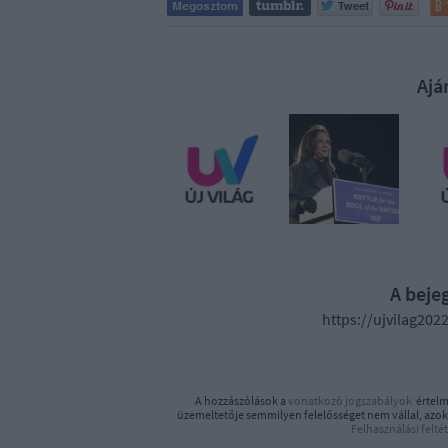
Ajá
A beje
https://ujvilag202
A hozzászólások a
vonatkozó jogszabályok
értelm
üzemeltetője semmilyen felelősséget nem vállal, azoka
Felhasználási felté