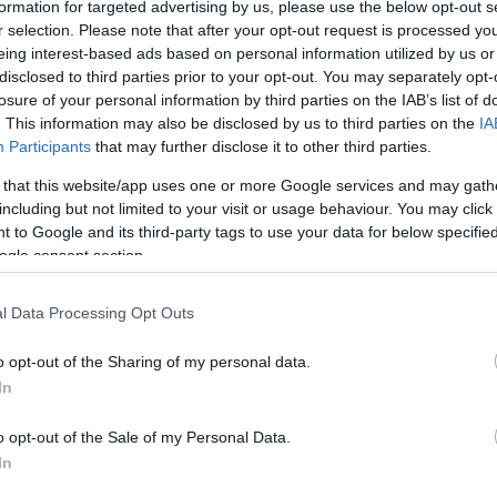
F
formation for targeted advertising by us, please use the below opt-out s
tsága nem az érdeklődés vagy tenni akarás hiányából fakad.
r selection. Please note that after your opt-out request is processed y
viselkedéséből. A „
mi majd tudjuk és megmondjuk, mi kell
C
eing interest-based ads based on personal information utilized by us or
disclosed to third parties prior to your opt-out. You may separately opt-
C
losure of your personal information by third parties on the IAB’s list of
UNKAT JOBBAN MAGYARORSZÁGON?
di
. This information may also be disclosed by us to third parties on the
IA
Dr.
Participants
that may further disclose it to other third parties.
z előzőktől mereven elválasztani. Hiszen a mindenkori
Gy
 függetlenül – az arra az életciklusra jellemző általános
Je
 that this website/app uses one or more Google services and may gath
ig mindenki megküzd a tanulmányai, majd a pályakezdés,
Ke
including but not limited to your visit or usage behaviour. You may click 
Kül
 to Google and its third-party tags to use your data for below specifi
P.
ogle consent section.
 érintő kérdésekkel, hiszen az oktatás, a lakás- és
re
So
8-35 éves korosztályt érintik. Ezekkel a jelenlegi kormány
Ist
igazán? A döntések átláthatósága és kiszámíthatósága. És a
l Data Processing Opt Outs
ségünk. Biztos-e, hogy azt a „gondoskodó” kormány jobban
magunk? Biztos-e, hogy 30 évvel ezelőtti emlékek, vágyak és
A
o opt-out of the Sharing of my personal data.
oblémáink megoldására?
20
In
20
 a legelszántabbakat is eltántorítja attól, hogy politikával
20
o opt-out of the Sale of my Personal Data.
ztvevő megjelenésével lenne esélye annak, hogy kialakuljon
20
In
litizálás, amely tolerálja a más nézeteket. Egy ilyen új
20
 az érvelésnek, a döntéseket végül konszenzussal hozzák meg
202