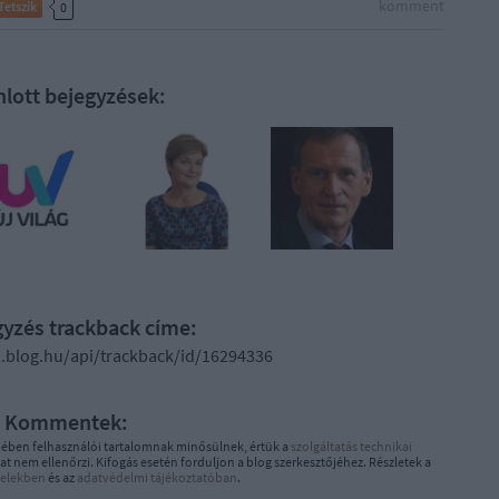
komment
Tetszik
0
nlott bejegyzések:
gyzés trackback címe:
2.blog.hu/api/trackback/id/16294336
Kommentek:
ében felhasználói tartalomnak minősülnek, értük a
szolgáltatás technikai
t nem ellenőrzi. Kifogás esetén forduljon a blog szerkesztőjéhez. Részletek a
telekben
és az
adatvédelmi tájékoztatóban
.