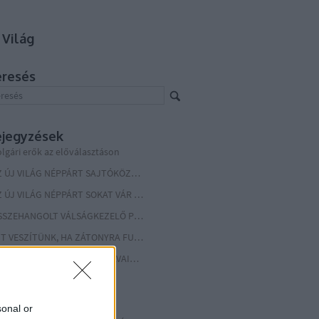
 Világ
eresés
ejegyzések
lgári erők az előválasztáson
AZ ÚJ VILÁG NÉPPÁRT SAJTÓKÖZLEMÉNYE
AZ ÚJ VILÁG NÉPPÁRT SOKAT VÁR BIDEN ELNÖKSÉGÉTŐL
ÖSSZEHANGOLT VÁLSÁGKEZELŐ PROGRAM KELL! MOST!
MIT VESZÍTÜNK, HA ZÁTONYRA FUTNAK A TÁRGYALÁSOK AZ EURÓPAI UNIÓ KÖVETKEZŐ KÖLTSÉGVETÉSÉRŐL?
VAN MEGOLDÁS SORVADÓ FALVAINK MEGMENTÉSÉRE
VID-INFO 2020.11.26.
 PÉNZNEK NINCS SZAGA
sonal or