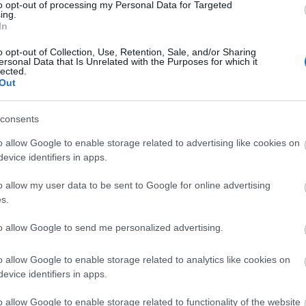
to opt-out of processing my Personal Data for Targeted
202
ing.
20
In
202
GYARORSZÁGON
To
o opt-out of Collection, Use, Retention, Sale, and/or Sharing
ersonal Data that Is Unrelated with the Purposes for which it
végzettségtől függetlenül azt érezze, hogy Magyarország
lected.
élet kezdetén. Nem szabad azt éreznünk, hogy a hazánkban
E
Out
z, hogy a motivációnk erős maradjon az itthoni cselekvésre?
ő saját kézbe vétele, a mindezek megvalósításához szükséges
Fr
consents
Tö
o allow Google to enable storage related to advertising like cookies on
@H
désekkel foglalkozhassunk, elengedhetetlen a szabad sajtó,
pol
evice identifiers in apps.
öncenzúrát kizáró megfélemlítésmentes légkör.
pál
VE
o allow my user data to be sent to Google for online advertising
MIZMUS
ÉS
s.
SZ
lata. Ez azonban új és friss látásmódok beengedése nélkül
"He
to allow Google to send me personalized advertising.
alt szakemberek és az új ötletekkel előálló fiatalok
(
20
egy olyan inspiráló közélet, amely épít az értékes
lahol. Kezdjük el mi és most!
o allow Google to enable storage related to analytics like cookies on
F
evice identifiers in apps.
CSELEKEDNI KELL
o allow Google to enable storage related to functionality of the website