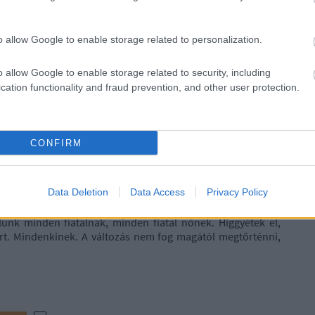
kai ügy. Ezért mindenkinek joga van a magánéletét a saját
nyokkal, karrierrel, családtervezéssel kapcsolatos
ket a döntéseket meghoznia. Ezért fontos, hogy ezekben a
o allow Google to enable storage related to personalization.
eményét. A politikai döntések igazodjanak a társadalmi
o allow Google to enable storage related to security, including
cation functionality and fraud prevention, and other user protection.
 nők is merjék felvállalni a véleményüket és képviseljék az
tikai élet alakításában. Hiszen olyan sok szerepkörben állunk
n is.
hátrányosan érintő törvény született nemcsak itthon, de a
CONFIRM
 fontosságú, hogy hallassuk a hangunkat. Vegyünk részt a
Data Deletion
Data Access
Privacy Policy
rős az igény a változásra, a politikai élet megújítására.
t akar venni ennek a változásnak az elindításában, keresse a
lunk minden fiatalnak, minden fiatal nőnek. Higgyétek el,
ért. Mindenkinek. A változás nem fog magától megtörténni,