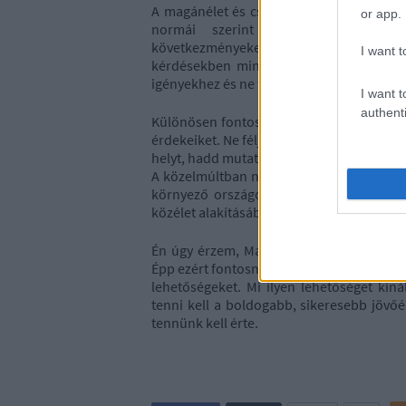
A magánélet és családtervezés nem politi
or app.
normái szerint élni. Aki a tanulmá
következményeket viseli, annak kell eze
I want t
kérdésekben mindenki elmondhassa a vél
igényekhez és ne fordítva.
I want t
authenti
Különösen fontosnak érzem, hogy a fiatal
érdekeiket. Ne féljenek részt venni a poli
helyt, hadd mutatkozzunk meg a közéletbe
A közelmúltban nagyon sok, a nők sorsát 
környező országokban is. Ezért kiemelt
közélet alakításában.
Én úgy érzem, Magyarországon ma nagyon e
Épp ezért fontosnak tartom, hogy aki rész
lehetőségeket. Mi ilyen lehetőséget kíná
tenni kell a boldogabb, sikeresebb jövő
tennünk kell érte.